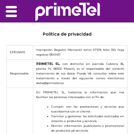
Ir
al
contenido
Política de privacidad
Inscripción Registro Mercantil tomo 47109, folio 150, hoja
EPÍGRAFE
registral B541431
PRIMETEL SL,
con domicilio en avenida Cabrera 36,
planta 14, 08302 Mataró, es el responsable del correcto
Responsable
tratamiento de sus datos. Puede Vd. consultar sobre este
tratamiento a través del siguiente correo electrónico
datos@primetel.es
En PRIMETEL SL, tratamos la información que nos
facilitan las personas interesadas con el fin de:
Cumplir con las prestaciones y servicios que
suscribamos con el cliente.
Tramitar y gestionar las solicitudes realizadas en
relación a productos y servicios.
Remitir información publicitaria o promocional
de productos y/o servicios.